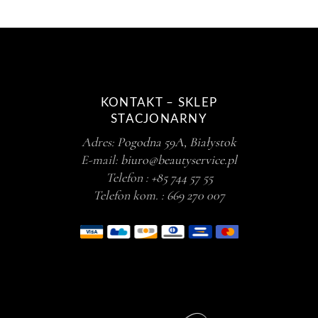
KONTAKT – SKLEP
STACJONARNY
Adres:
Pogodna 59A, Białystok
E-mail:
biuro@beautyservice.pl
Telefon :
+85 744 57 55
Telefon kom. :
669 270 007