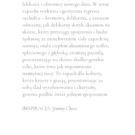
lekkości i obietnicy nowego dnia. W sercu
zapachu rozkwita egzotyczna tygrysia
orchidea – kremowa, delikatna, a zarazem
odważna, jak delikatny dotyk aksamitu na
skórze, który przyciąga spojrzenia i budzi
tęsknotę za nieuchwytnym. Gdy zapach się
rozwija, otula ciepłem aksamitnego toffee,
splecionego z głęboką, ziemistą paczulą,
pozostawiając na skórze słodko-gorzkie
echo, które trwa jak wspomnienie
namiętnej nocy. To zapach dla kobiety,
która kroczy z gracją, pozostawiając za
sobą ślad wyrafinowania i charyzmy,
gotowa podbić świat jednym spojrzeniem.
INSPIRACJA: Jimmy Choo