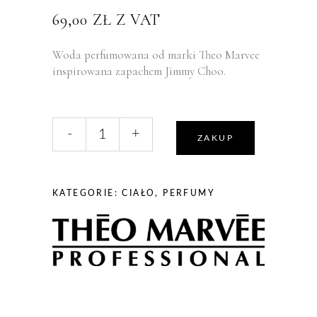
69,00
ZŁ
Z VAT
Woda perfumowana od marki Theo Marvee
inspirowana zapachem Jimmy Choo.
liczba,
-
+
Theo
ZAKUP
Marvee
PORCERAMID
Porcelaine
KATEGORIE:
CIAŁO
,
PERFUMY
Eau
De
Parfum
-
perfumy
30ml