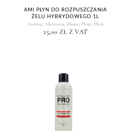
AMI PŁYN DO ROZPUSZCZANIA
ŻELU HYBRYDOWEGO 1L
,
,
,
,
Acetony
Akcesoria
Dłonie
Płyny
Płyny
25,00
ZŁ
Z VAT