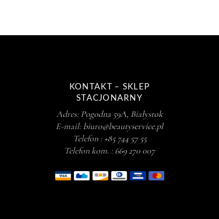
KONTAKT – SKLEP
STACJONARNY
Adres:
Pogodna 59A, Białystok
E-mail:
biuro@beautyservice.pl
Telefon :
+85 744 57 55
Telefon kom. :
669 270 007