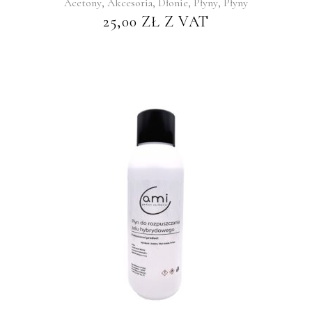
,
,
,
,
Acetony
Akcesoria
Dłonie
Płyny
Płyny
25,00
ZŁ
Z VAT