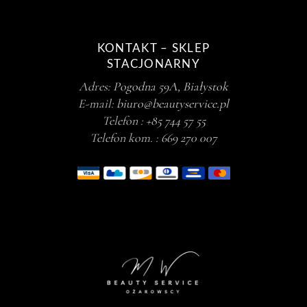
Alkohole
(1)
Cleanery
(3)
Dehydratory
(1)
KONTAKT – SKLEP
STACJONARNY
Zmywacze
(3)
Adres:
Pogodna 59A, Białystok
Zestawy kosmetyków
(1)
E-mail:
biuro@beautyservice.pl
Zestawy detaliczne
(1)
Telefon :
+85 744 57 55
Telefon kom. :
669 270 007