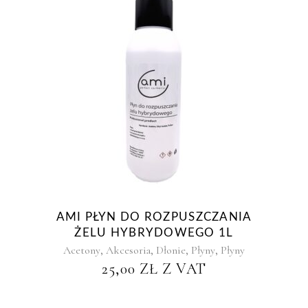
AMI PŁYN DO ROZPUSZCZANIA
ŻELU HYBRYDOWEGO 1L
,
,
,
,
Acetony
Akcesoria
Dłonie
Płyny
Płyny
25,00
ZŁ
Z VAT