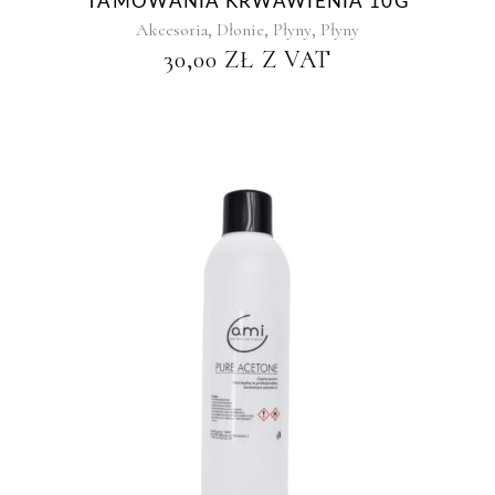
TAMOWANIA KRWAWIENIA 10G
,
,
,
Akcesoria
Dłonie
Płyny
Płyny
30,00
ZŁ
Z VAT