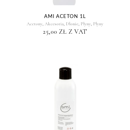
AMI ACETON 1L
,
,
,
,
Acetony
Akcesoria
Dłonie
Płyny
Płyny
25,00
ZŁ
Z VAT