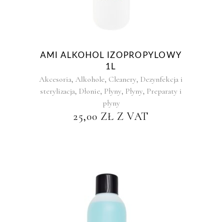
AMI ALKOHOL IZOPROPYLOWY
1L
,
,
,
Akcesoria
Alkohole
Cleanery
Dezynfekcja i
,
,
,
,
sterylizacja
Dłonie
Płyny
Płyny
Preparaty i
płyny
25,00
ZŁ
Z VAT