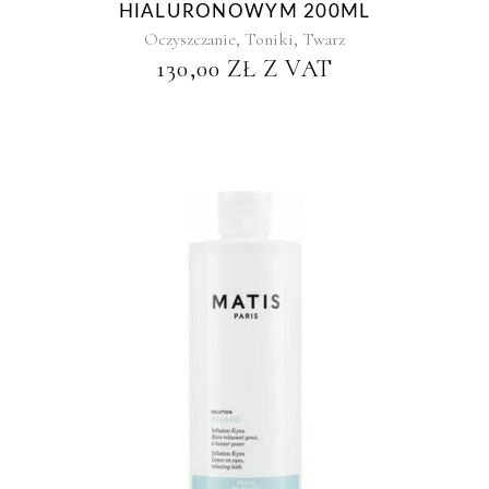
HIALURONOWYM 200ML
,
,
Oczyszczanie
Toniki
Twarz
130,00
ZŁ
Z VAT