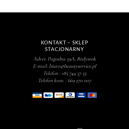
KONTAKT – SKLEP
STACJONARNY
Adres:
Pogodna 59A, Białystok
E-mail:
biuro@beautyservice.pl
Telefon :
+85 744 57 55
Telefon kom. :
669 270 007