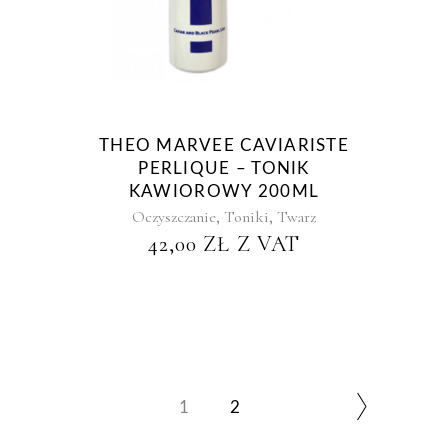
THEO MARVEE CAVIARISTE
PERLIQUE – TONIK
KAWIOROWY 200ML
,
,
Oczyszczanie
Toniki
Twarz
42,00
ZŁ
Z VAT
1
2