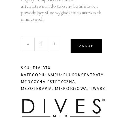
alternatywnym do toksyny botulinowej,
powodujący silne wygładzenie zmarszczek
mimicznych.
liczba,
-
+
DIVES
ZAKUP
MED
BTX
1x10ml
SKU:
DIV-BTX
KATEGORII:
AMPUŁKI I KONCENTRATY
,
MEDYCYNA ESTETYCZNA
,
MEZOTERAPIA
,
MIKROIGŁOWA
,
TWARZ