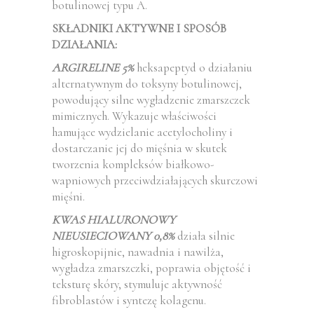
botulinowej typu A.
SKŁADNIKI AKTYWNE I SPOSÓB
DZIAŁANIA:
ARGIRELINE 5%
heksapeptyd o działaniu
alternatywnym do toksyny botulinowej,
powodujący silne wygładzenie zmarszczek
mimicznych. Wykazuje właściwości
hamujące wydzielanie acetylocholiny i
dostarczanie jej do mięśnia w skutek
tworzenia kompleksów białkowo-
wapniowych przeciwdziałających skurczowi
mięśni.
KWAS HIALURONOWY
NIEUSIECIOWANY 0,8%
działa silnie
higroskopijnie, nawadnia i nawilża,
wygładza zmarszczki, poprawia objętość i
teksturę skóry, stymuluje aktywność
fibroblastów i syntezę kolagenu.