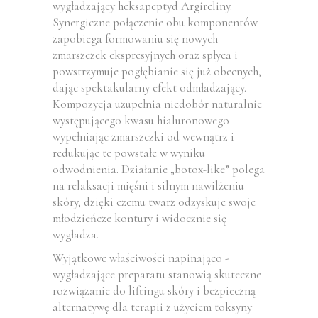
wygładzający heksapeptyd Argireliny.
Synergiczne połączenie obu komponentów
zapobiega formowaniu się nowych
zmarszczek ekspresyjnych oraz spłyca i
powstrzymuje pogłębianie się już obecnych,
dając spektakularny efekt odmładzający.
Kompozycja uzupełnia niedobór naturalnie
występującego kwasu hialuronowego
wypełniając zmarszczki od wewnątrz i
redukując te powstałe w wyniku
odwodnienia. Działanie „botox-like” polega
na relaksacji mięśni i silnym nawilżeniu
skóry, dzięki czemu twarz odzyskuje swoje
młodzieńcze kontury i widocznie się
wygładza.
Wyjątkowe właściwości napinająco -
wygładzające preparatu stanowią skuteczne
rozwiązanie do liftingu skóry i bezpieczną
alternatywę dla terapii z użyciem toksyny