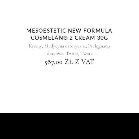
MESOESTETIC NEW FORMULA
COSMELAN® 2 CREAM 30G
,
,
Kremy
Medycyna estetyczna
Pielęgnacja
,
,
domowa
Twarz
Twarz
587,00
ZŁ
Z VAT