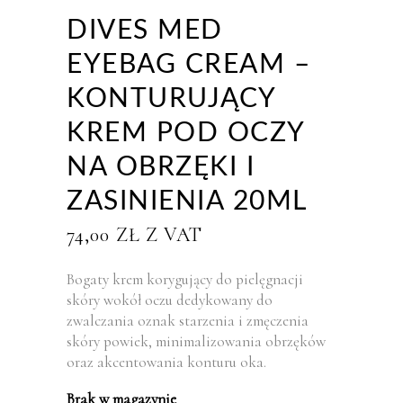
DIVES MED
EYEBAG CREAM –
KONTURUJĄCY
KREM POD OCZY
NA OBRZĘKI I
ZASINIENIA 20ML
74,00
ZŁ
Z VAT
Bogaty krem korygujący do pielęgnacji
skóry wokół oczu dedykowany do
zwalczania oznak starzenia i zmęczenia
skóry powiek, minimalizowania obrzęków
oraz akcentowania konturu oka.
Brak w magazynie