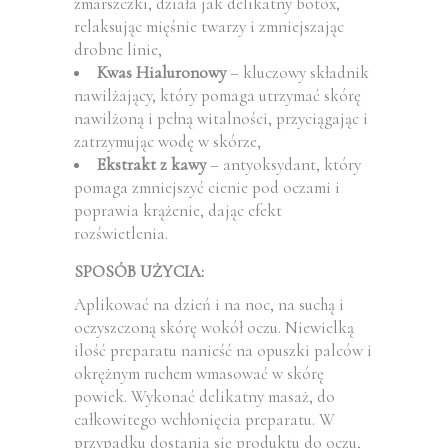
zmarszczki, działa jak delikatny botox,
relaksując mięśnie twarzy i zmniejszając
drobne linie,
Kwas Hialuronowy
– kluczowy składnik
nawilżający, który pomaga utrzymać skórę
nawilżoną i pełną witalności, przyciągając i
zatrzymując wodę w skórze,
Ekstrakt z kawy
– antyoksydant, który
pomaga zmniejszyć cienie pod oczami i
poprawia krążenie, dając efekt
rozświetlenia.
SPOSÓB UŻYCIA:
Aplikować na dzień i na noc, na suchą i
oczyszczoną skórę wokół oczu. Niewielką
ilość preparatu nanieść na opuszki palców i
okrężnym ruchem wmasować w skórę
powiek. Wykonać delikatny masaż, do
całkowitego wchłonięcia preparatu. W
przypadku dostania się produktu do oczu,