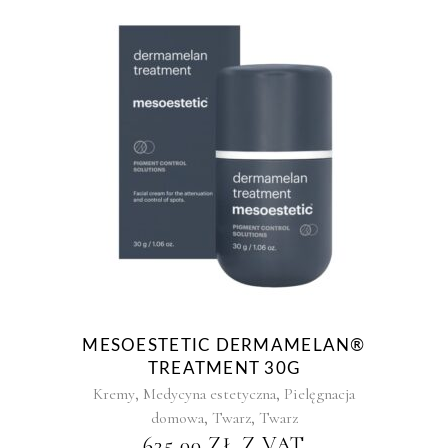
MESOESTETIC DERMAMELAN®
TREATMENT 30G
,
,
Kremy
Medycyna estetyczna
Pielęgnacja
,
,
domowa
Twarz
Twarz
635,00
ZŁ
Z VAT