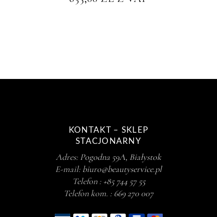
KONTAKT – SKLEP
STACJONARNY
Adres:
Pogodna 59A, Białystok
E-mail:
biuro@beautyservice.pl
Telefon :
+85 744 57 55
Telefon kom. :
669 270 007