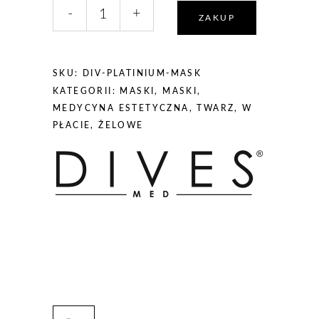
liczba,
-
+
DIVES
ZAKUP
MED
PLATINIUM
ULTRA
SKU:
DIV-PLATINIUM-MASK
4
KATEGORII:
MASKI
,
MASKI
,
MASK
MEDYCYNA ESTETYCZNA
,
TWARZ
,
W
-
PŁACIE
,
ŻELOWE
maska
pozabiegowa
1x35ml