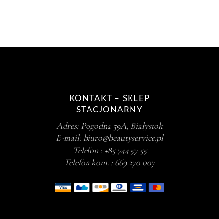
KONTAKT – SKLEP
STACJONARNY
Adres:
Pogodna 59A, Białystok
E-mail:
biuro@beautyservice.pl
Telefon :
+85 744 57 55
Telefon kom. :
669 270 007