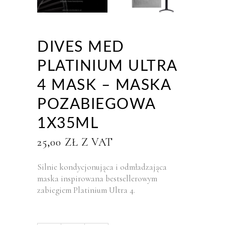
DIVES MED
PLATINIUM ULTRA
4 MASK – MASKA
POZABIEGOWA
1X35ML
25,00
ZŁ
Z VAT
Silnie kondycjonująca i odmładzająca
maska inspirowana bestsellerowym
zabiegiem Platinium Ultra 4.