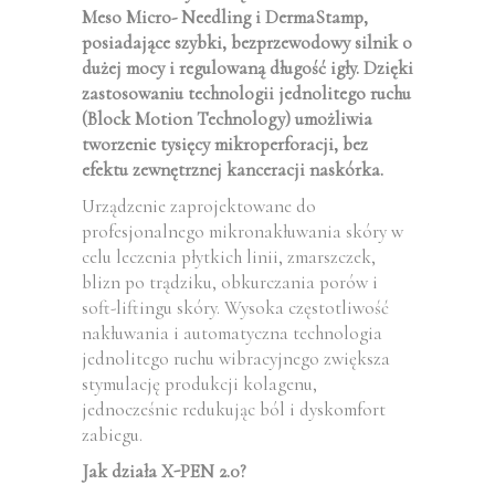
Meso Micro- Needling i DermaStamp,
posiadające szybki, bezprzewodowy silnik o
dużej mocy i regulowaną długość igły. Dzięki
zastosowaniu technologii jednolitego ruchu
(Block Motion Technology) umożliwia
tworzenie tysięcy mikroperforacji, bez
efektu zewnętrznej kanceracji naskórka.
Urządzenie zaprojektowane do
profesjonalnego mikronakłuwania skóry w
celu leczenia płytkich linii, zmarszczek,
blizn po trądziku, obkurczania porów i
soft-liftingu skóry. Wysoka częstotliwość
nakłuwania i automatyczna technologia
jednolitego ruchu wibracyjnego zwiększa
stymulację produkcji kolagenu,
jednocześnie redukując ból i dyskomfort
zabiegu.
Jak działa X-PEN 2.0?