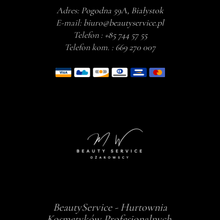
Adres:
Pogodna 59A, Białystok
E-mail:
biuro@beautyservice.pl
Telefon :
+85 744 57 55
Telefon kom. :
669 270 007
BeautyService - Hurtownia
Kosmetyków Profesjonalnych,