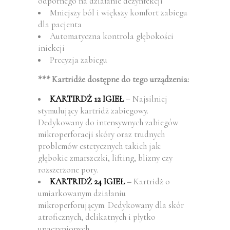
odpornego na działanie dezynfekcji
Mniejszy ból i większy komfort zabiegu
dla pacjenta
Automatyczna kontrola głębokości
iniekcji
Precyzja zabiegu
*** Kartridże dostępne do tego urządzenia:
KARTIRDŻ 12 IGIEŁ
– Najsilniej
stymulujący kartridż zabiegowy.
Dedykowany do intensywnych zabiegów
mikroperforacji skóry oraz trudnych
problemów estetycznych takich jak:
głębokie zmarszczki, lifting, blizny czy
rozszerzone pory.
KARTRIDŻ 24 IGIEŁ
–
Kartridż o
umiarkowanym działaniu
mikroperforującym. Dedykowany dla skór
atroficznych, delikatnych i płytko
unaczynionych.