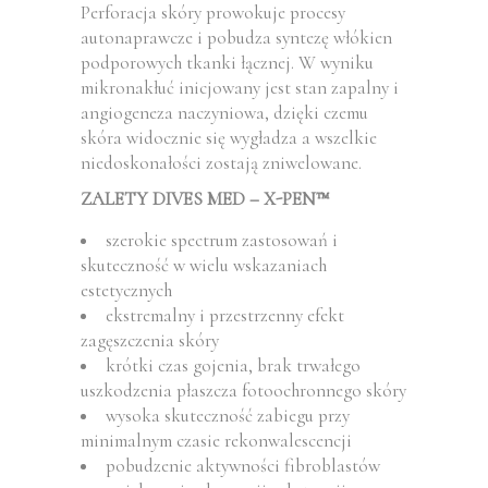
Perforacja skóry prowokuje procesy
autonaprawcze i pobudza syntezę włókien
podporowych tkanki łącznej. W wyniku
mikronakłuć inicjowany jest stan zapalny i
angiogeneza naczyniowa, dzięki czemu
skóra widocznie się wygładza a wszelkie
niedoskonałości zostają zniwelowane.
ZALETY DIVES MED – X-PEN™
szerokie spectrum zastosowań i
skuteczność w wielu wskazaniach
estetycznych
ekstremalny i przestrzenny efekt
zagęszczenia skóry
krótki czas gojenia, brak trwałego
uszkodzenia płaszcza fotoochronnego skóry
wysoka skuteczność zabiegu przy
minimalnym czasie rekonwalescencji
pobudzenie aktywności fibroblastów