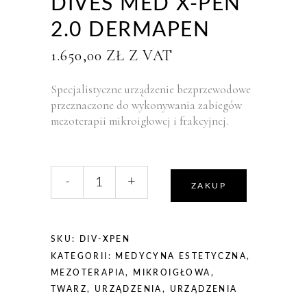
DIVES MED X-PEN
2.0 DERMAPEN
1.650,00
ZŁ
Z VAT
Specjalistyczne urządzenie bezprzewodowe
przeznaczone do wykonywania zabiegów
mezoterapii mikroigłowej i frakcyjnej.
liczba,
-
+
DIVES
ZAKUP
MED
X-
PEN
SKU:
DIV-XPEN
2.0
KATEGORII:
MEDYCYNA ESTETYCZNA
,
dermapen
MEZOTERAPIA
,
MIKROIGŁOWA
,
TWARZ
,
URZĄDZENIA
,
URZĄDZENIA