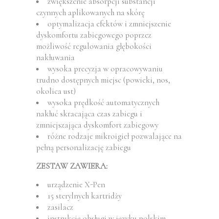
zwiększenie absorpcji substancji
czynnych aplikowanych na skórę
optymalizacja efektów i zmniejszenie
dyskomfortu zabiegowego poprzez
możliwość regulowania głębokości
nakłuwania
wysoka precyzja w opracowywaniu
trudno dostępnych miejsc (powieki, nos,
okolica ust)
wysoka prędkość automatycznych
nakłuć skracająca czas zabiegu i
zmniejszająca dyskomfort zabiegowy
różne rodzaje mikroigieł pozwalające na
pełną personalizację zabiegu
ZESTAW ZAWIERA:
urządzenie X-Pen
15 sterylnych kartridży
zasilacz
instrukcję obsługi w języku polskim