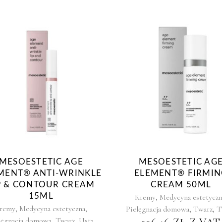
MESOESTETIC AGE
MESOESTETIC AG
MENT® ANTI-WRINKLE
ELEMENT® FIRMIN
P & CONTOUR CREAM
CREAM 50ML
15ML
,
Kremy
Medycyna estetyczn
,
,
remy
Medycyna estetyczna
,
,
Pielęgnacja domowa
Twarz
T
,
,
lęgnacja domowa
Twarz
Usta