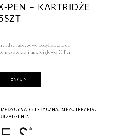
X-PEN – KARTRIDŻE
5SZT
rtridże zabiegowe dedykowane do
o mezoterapii mikroigłowej X-Pen.
ZAKUP
,
MEDYCYNA ESTETYCZNA
,
MEZOTERAPIA
,
URZĄDZENIA