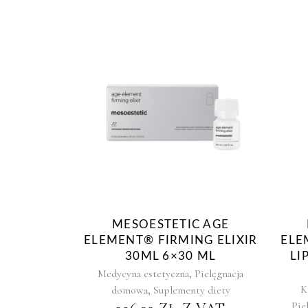
MESOESTETIC AGE
ELEMENT® FIRMING ELIXIR
ELE
30ML 6×30 ML
LI
,
Medycyna estetyczna
Pielęgnacja
,
K
domowa
Suplementy diety
Pie