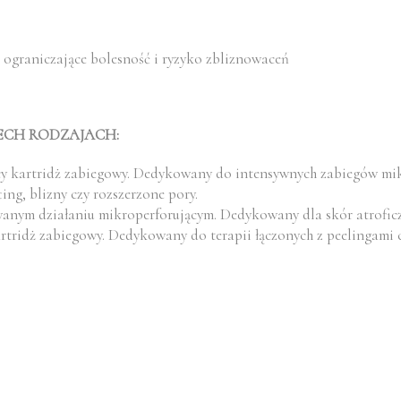
, ograniczające bolesność i ryzyko zbliznowaceń
ECH RODZAJACH:
ący kartridż zabiegowy. Dedykowany do intensywnych zabiegów mi
ting, blizny czy rozszerzone pory.
anym działaniu mikroperforującym. Dedykowany dla skór atroficzn
rtridż zabiegowy. Dedykowany do terapii łączonych z peelingami