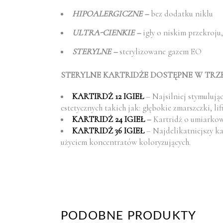
HIPOALERGICZNE –
bez dodatku niklu
ULTRA-CIENKIE –
igły o niskim przekroju
STERYLNE –
sterylizowane gazem EO
STERYLNE KARTRIDŻE DOSTĘPNE W TRZ
KARTIRDŻ 12 IGIEŁ
– Najsilniej stymuluj
estetycznych takich jak: głębokie zmarszczki, lif
KARTRIDŻ 24 IGIEŁ
–
Kartridż o umiarkow
KARTRIDŻ 36 IGIEŁ
– Najdelikatniejszy ka
użyciem koncentratów koloryzujących.
PODOBNE PRODUKTY