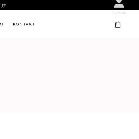
 55
Logowanie
KI
KONTAKT
W koszyku nie ma produktów.