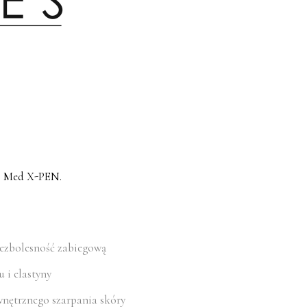
s Med X-PEN.
 bezbolesność zabiegową
u i elastyny
ewnętrznego szarpania skóry