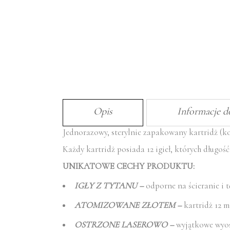
Opis
Informacje 
Jednorazowy, sterylnie zapakowany kartridż (
Każdy kartridż posiada 12 igieł, których długoś
UNIKATOWE CECHY PRODUKTU:
IGŁY Z TYTANU –
odporne na ścieranie i 
ATOMIZOWANE ZŁOTEM –
kartridż 12 m
OSTRZONE LASEROWO –
wyjątkowe wyost