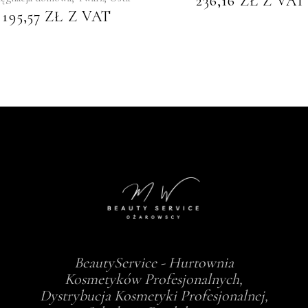
236,16
ZŁ
Z VAT
195,57
ZŁ
Z VAT
BeautyService - Hurtownia
Kosmetyków Profesjonalnych,
Dystrybucja Kosmetyki Profesjonalnej,