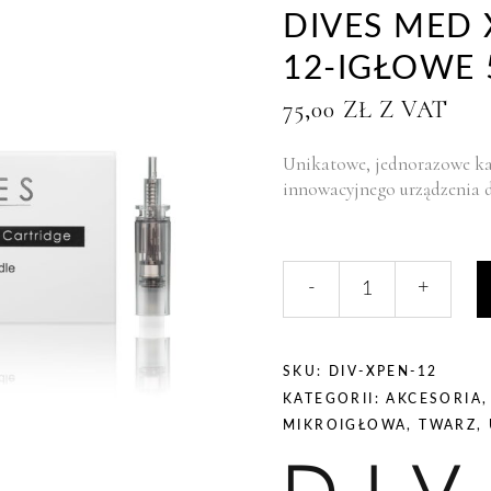
DIVES MED 
12-IGŁOWE 
75,00
ZŁ
Z VAT
Unikatowe, jednorazowe ka
innowacyjnego urządzenia d
liczba,
-
+
DIVES
MED
X-
PEN
SKU:
DIV-XPEN-12
-
KATEGORII:
AKCESORIA
kartridże
MIKROIGŁOWA
,
TWARZ
,
12-
igłowe