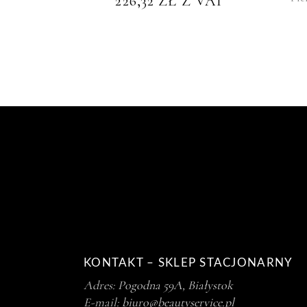
226,32
ZŁ
Z VAT
KONTAKT – SKLEP STACJONARNY
Adres:
Pogodna 59A, Białystok
E-mail:
biuro@beautyservice.pl