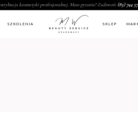
strybucja kosmetyki profesjonalnej. Masz pytania? Zadzwoń:
(85) 744 57
SZKOLENIA
SKLEP
MAR