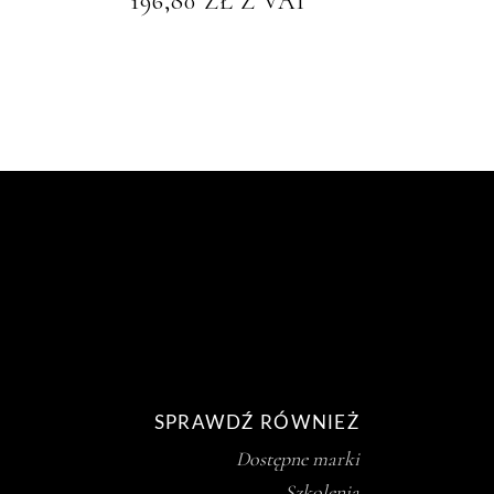
196,80
ZŁ
Z VAT
SPRAWDŹ RÓWNIEŻ
Dostępne marki
Szkolenia