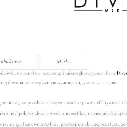
5szt
dodatkowe
Marka
końcówka do pena) do mezoterapii mikroigłowej penem firmy
Dive
ć regulowana jest urządzeniem wysunięcie igły od 0,25 – 2,5mm.
tępienie się, co przedłuża ich żywotność i zapewnia efektywność i
ikro-igieł pokryty złotem, w celu intensyfikacji stymulacji kolagen
rzenie igieł zapewnia szybkie, precyzyjne nakłucie, bez efektu z