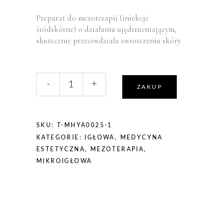
Preparat do mezoterapii (iniekcje
śródskórne) o działaniu ujędrnieniającym,
skutecznie przeciwdziała zwiotczeniu skóry.
liczba,
-
+
Mesoestetic
ZAKUP
mesohyal™
DMAE
5ml
SKU:
T-MHYA0025-1
KATEGORIE:
IGŁOWA
,
MEDYCYNA
ESTETYCZNA
,
MEZOTERAPIA
,
MIKROIGŁOWA