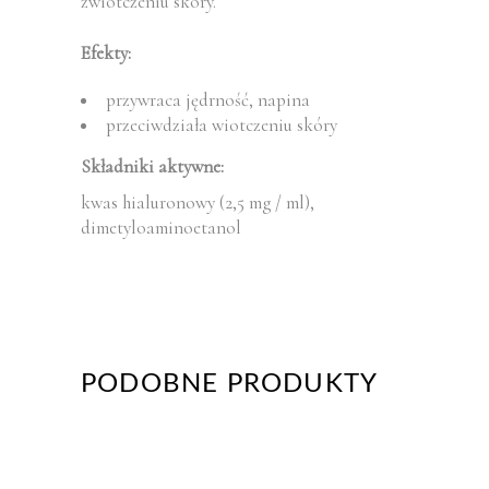
zwiotczeniu skóry.
Efekty:
przywraca jędrność, napina
przeciwdziała wiotczeniu skóry
Składniki aktywne:
kwas hialuronowy (2,5 mg / ml),
dimetyloaminoetanol
PODOBNE PRODUKTY