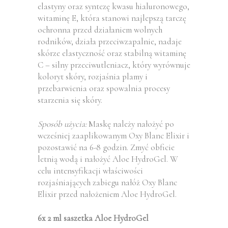
elastyny oraz syntezę kwasu hialuronowego,
witaminę E, która stanowi najlepszą tarczę
ochronna przed działaniem wolnych
rodników, działa przeciwzapalnie, nadaje
skórze elastyczność oraz stabilną witaminę
C – silny przeciwutleniacz, który wyrównuje
koloryt skóry, rozjaśnia plamy i
przebarwienia oraz spowalnia procesy
starzenia się skóry.
Sposób użycia:
Maskę należy nałożyć po
wcześniej zaaplikowanym Oxy Blanc Elixir i
pozostawić na 6-8 godzin. Zmyć obficie
letnią wodą i nałożyć Aloe HydroGel. W
celu intensyfikacji właściwości
rozjaśniających zabiegu nałóż Oxy Blanc
Elixir przed nałożeniem Aloe HydroGel.
6x 2 ml saszetka Aloe HydroGel