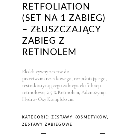
RETFOLIATION
(SET NA 1 ZABIEG)
– ZŁUSZCZAJĄCY
ZABIEG Z
RETINOLEM
Ekskluzywny zestaw do
przeciwzmarszczkowego, rozjaśniającego,
restrukturyzującego zabiegu eksfoliacji
retinolowej z 5 % Retinolem, Adenozyną i
Hydro- Oxy Kompleksem.
KATEGORIE:
ZESTAWY KOSMETYKÓW
,
ZESTAWY ZABIEGOWE