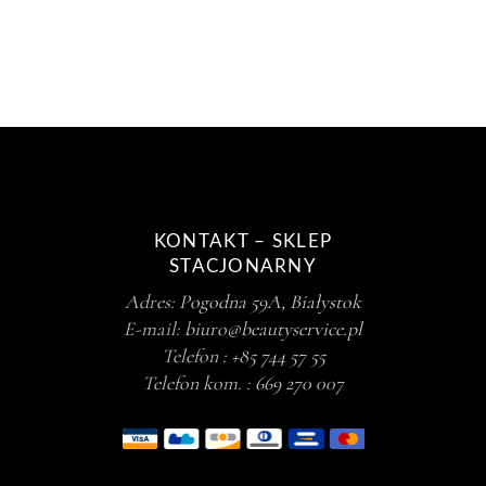
KONTAKT – SKLEP
STACJONARNY
Adres:
Pogodna 59A, Białystok
E-mail:
biuro@beautyservice.pl
Telefon :
+85 744 57 55
Telefon kom. :
669 270 007