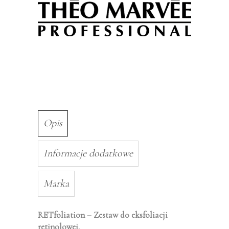
Opis
Informacje dodatkowe
Marka
RETfoliation – Zestaw do eksfoliacji
retinolowej.