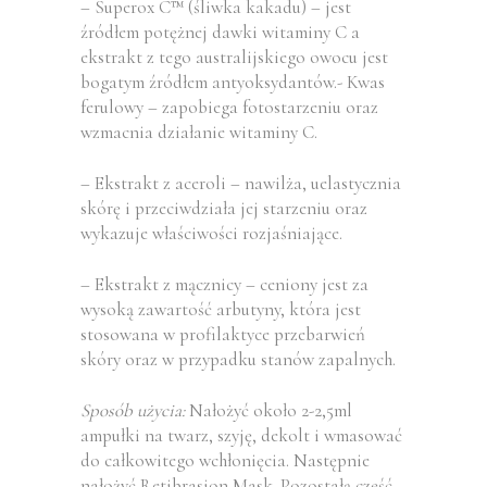
– Superox C™ (śliwka kakadu) – jest
źródłem potężnej dawki witaminy C a
ekstrakt z tego australijskiego owocu jest
bogatym źródłem antyoksydantów.- Kwas
ferulowy – zapobiega fotostarzeniu oraz
wzmacnia działanie witaminy C.
– Ekstrakt z aceroli – nawilża, uelastycznia
skórę i przeciwdziała jej starzeniu oraz
wykazuje właściwości rozjaśniające.
– Ekstrakt z mącznicy – ceniony jest za
wysoką zawartość arbutyny, która jest
stosowana w profilaktyce przebarwień
skóry oraz w przypadku stanów zapalnych.
Sposób użycia:
Nałożyć około 2-2,5ml
ampułki na twarz, szyję, dekolt i wmasować
do całkowitego wchłonięcia. Następnie
nałożyć Retibrasion Mask. Pozostałą część