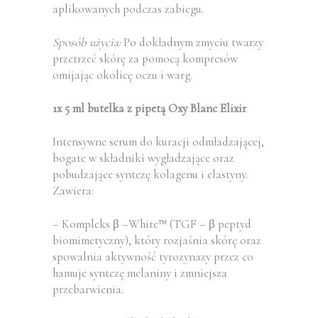
aplikowanych podczas zabiegu.
Sposób użycia:
Po dokładnym zmyciu twarzy
przetrzeć skórę za pomocą kompresów
omijając okolicę oczu i warg.
1x 5 ml butelka z pipetą Oxy Blanc Elixir
Intensywne serum do kuracji odmładzającej,
bogate w składniki wygładzające oraz
pobudzające syntezę kolagenu i elastyny.
Zawiera:
– Kompleks β –White™ (TGF – β peptyd
biomimetyczny), który rozjaśnia skórę oraz
spowalnia aktywność tyrozynazy przez co
hamuje syntezę melaniny i zmniejsza
przebarwienia.