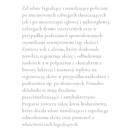
Żel silnie łagodzący i nawilżający polecany
po intensywnych zabiegach złuszczających
jak i po mezoterapii igłowej i mikroigłowej,
zabiegach dermo estetycznych oraz w
przypadku podrażnień spowodowanych
czynnikami zewnętrznymi (np. słońce).
Zawiera sok z aloesu, który doskonale
nawilża, regeneruje skórę i odbudowuje
naskórek a w połączeniu z ekstraktem z
brzozy, lukrecji i nasturcji wpływa na
regenerację skóry w przypadku uszkodzeń i
podrażnień np. po słonecznych. Ponadto
składniki te mają działanie
przeciwutleniające i antybakteryjnie.
Preparat zawiera także kwas hialuronowy,
który działa silnie nawilżająco i zapobiega
odwodnieniu skóry oraz pantenol o
właściwościach łagodzących.