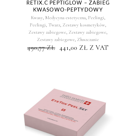
RETIX.C PEPTIGLOW – ZABIEG
KWASOWO-PEPTYDOWY
,
,
,
Kwasy
Medycyna estetyczna
Peelingi
,
,
,
Peelingi
Twarz
Zestawy kosmetyków
,
,
Zestawy zabiegowe
Zestawy zabiegowe
,
Zestawy zabiegowe
Złuszczanie
PIERWOTNA
AKTUALNA
490,77
ZŁ
441,00
ZŁ
Z VAT
CENA
CENA
WYNOSIŁA:
WYNOSI:
490,77 ZŁ.
441,00 ZŁ.