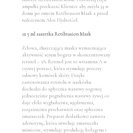
ampułki przekazać Klientce aby zużyła ją w
domu po zmyciu Retibrasion Mask a przed
nałożeniem Aloe HydroGel.
1x 5 ml saszetka Retibrasion Mask
Żelowa, złuszczająca maska wzmacniająca
aktywność serum bogata w skoncentrowany
retinol – 5%. Retinol jest to witamina A w
czystej postaci, która stymuluje procesy
odnowy komórek skóry. Dzięki
zastosowania retinolu w naskórku
dochodzi do spłycenia warstwy rogowej
jednocześnie pogrubienia warstwy żywej co
daje efekt wygładzenia, ujędrnienia,
rozjaśnienia przebarwień oraz spłycenia
zmarszczek. Preparat dodatkowo zawiera
adenozynę, która niweluje zmarszczki
mimiczne, stymuluje produkcję kolagenu i